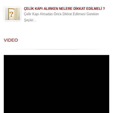
ÇELIK KAPI ALIRKEN NELERE DIKKAT EDILMELI ?
Çelik Kapı Almadan Önce Dikkat Edilmesi Gereken
Şeyler...
VIDEO