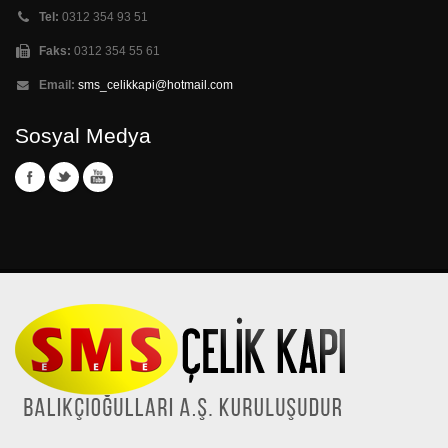
Tel:
0312 354 93 51
Faks:
0312 354 55 61
Email:
sms_celikkapi@hotmail.com
Sosyal Medya