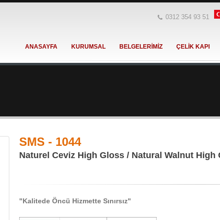
0312 354 93 51
ANASAYFA
KURUMSAL
BELGELERİMİZ
ÇELİK KAPI
SMS - 1044
Naturel Ceviz High Gloss / Natural Walnut High
"Kalitede Öncü Hizmette Sınırsız"