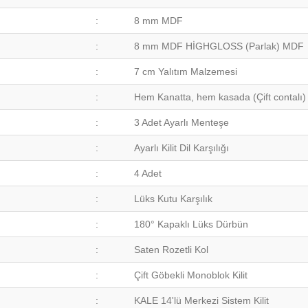
:
8 mm MDF
:
8 mm MDF HİGHGLOSS (Parlak) MDF
:
7 cm Yalıtım Malzemesi
:
Hem Kanatta, hem kasada (Çift contalı)
:
3 Adet Ayarlı Menteşe
:
Ayarlı Kilit Dil Karşılığı
:
4 Adet
:
Lüks Kutu Karşılık
:
180° Kapaklı Lüks Dürbün
:
Saten Rozetli Kol
:
Çift Göbekli Monoblok Kilit
:
KALE 14'lü Merkezi Sistem Kilit