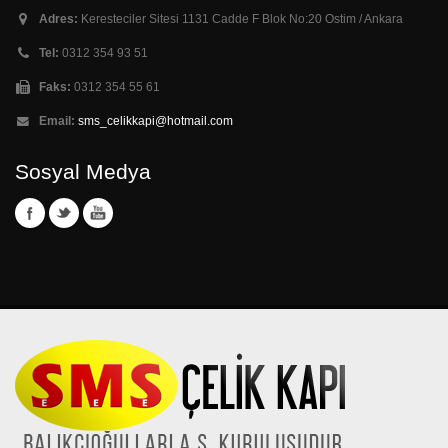
Adres:
Keresteciler Sitesi 1131 Cadde F Blok No:20 Ostim / Ankara
Tel:
0312 354 93 51
Faks:
0312 354 55 61
Email:
sms_celikkapi@hotmail.com
Sosyal Medya