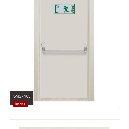
SMS - Y03
İncele