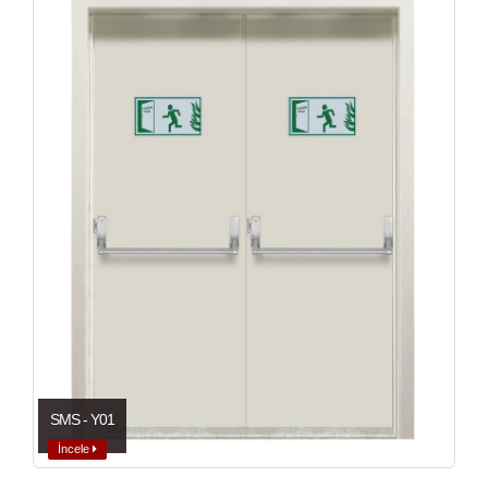
SMS - Y01
İncele