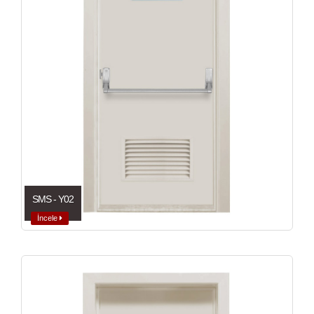
SMS - Y02
İncele