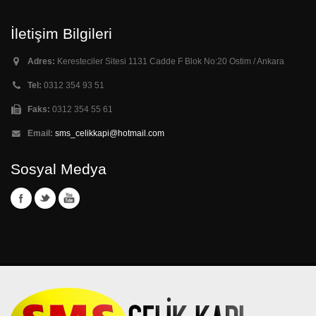
İletişim Bilgileri
Adres:
Keresteciler Sitesi 1131 Cadde F Blok No:20 Ostim / Ankara
Tel:
0312 354 93 51
Faks:
0312 354 55 61
Email:
sms_celikkapi@hotmail.com
Sosyal Medya