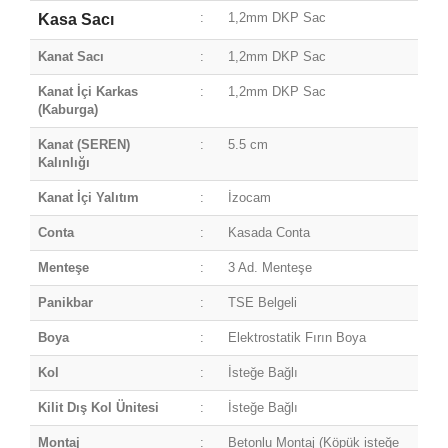
:
1,2mm DKP Sac
Kasa Sacı
Kanat Sacı
:
1,2mm DKP Sac
Kanat İçi Karkas
:
1,2mm DKP Sac
(Kaburga)
Kanat (SEREN)
:
5.5 cm
Kalınlığı
Kanat İçi Yalıtım
:
İzocam
Conta
:
Kasada Conta
Menteşe
:
3 Ad. Menteşe
Panikbar
:
TSE Belgeli
Boya
:
Elektrostatik Fırın Boya
Kol
:
İsteğe Bağlı
Kilit Dış Kol Ünitesi
:
İsteğe Bağlı
Montaj
:
Betonlu Montaj (Köpük isteğe