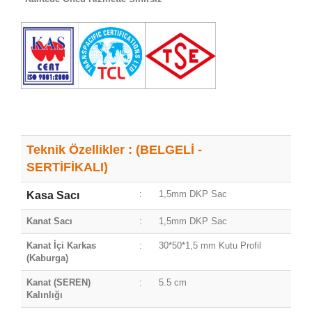
Teknik Özellikler : (BELGELİ -
SERTİFİKALI)
:
1,5mm DKP Sac
Kasa Sacı
Kanat Sacı
:
1,5mm DKP Sac
Kanat İçi Karkas
:
30*50*1,5 mm Kutu Profil
(Kaburga)
Kanat (SEREN)
:
5.5 cm
Kalınlığı