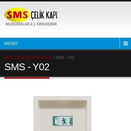
MENÜ
ACİL ÇIKIŞ SERİ KAPILAR
/ SMS - Y02
SMS - Y02