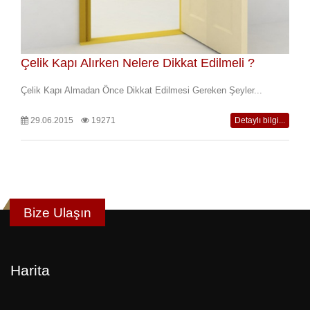
Çelik Kapı Alırken Nelere Dikkat Edilmeli ?
Çelik Kapı Almadan Önce Dikkat Edilmesi Gereken Şeyler...
29.06.2015
19271
Detaylı bilgi...
Bize Ulaşın
Harita